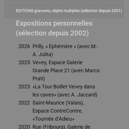
EDITIONS gravures, objets multiples (sélection depuis 2001)
Expositions personnelles
(sélection depuis 2002)
2026
Prilly, « Ephémère » (avec M.-
A. Julita)
2025
Vevey, Espace Galerie
Grande Place 21 (avec Marco
Prati)
2023
«La Tour Boillet Vevey dans
les caves» (avec A. Jaccard)
2022
Saint-Maurice (Valais),
Espace ContreContre,
«Tournée d’Adieu»
2020
Rue (Fribourg), Galerie de